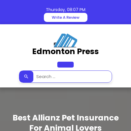
Skip
to
Thursday, 08:07 PM
content
Write A Review
Edmonton Press
Open
Button
Best Allianz Pet Insurance
For Animal Lovers